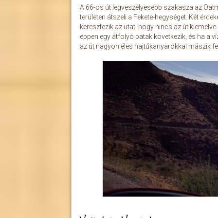
A 66-os út legveszélyesebb szakasza az Oatma
területen átszeli a Fekete-hegységet. Két érd
keresztezik az utat, hogy nincs az út kiemelve 
éppen egy átfolyó patak következik, és ha a ví
az út nagyon éles hajtűkanyarokkal mászik fel