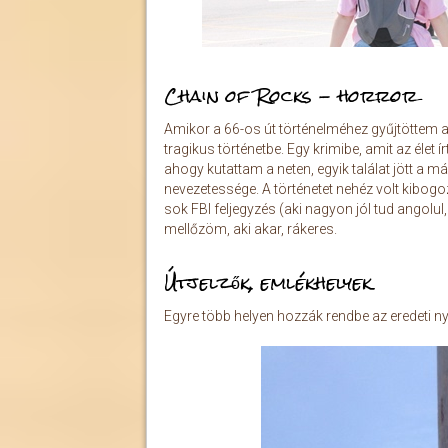
Chain of Rocks - horror
Amikor a 66-os út történelméhez gyűjtöttem 
tragikus történetbe. Egy krimibe, amit az élet 
ahogy kutattam a neten, egyik találat jött a m
nevezetessége. A történetet nehéz volt kibogo
sok FBI feljegyzés (aki nagyon jól tud angolu
mellőzöm, aki akar, rákeres.
Útjelzők, emlékhelyek
Egyre több helyen hozzák rendbe az eredeti ny