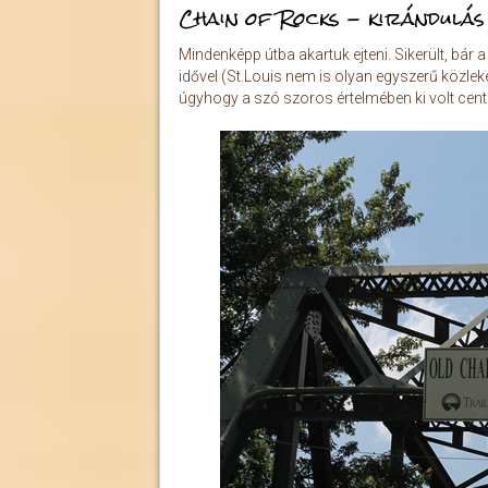
Chain of Rocks - kirándulás
Mindenképp útba akartuk ejteni. Sikerült, bár
idővel (St.Louis nem is olyan egyszerű közle
úgyhogy a szó szoros értelmében ki volt cent