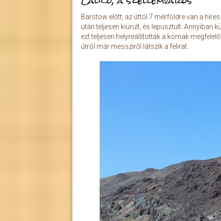
Calico, a szellemváros
Barstow előtt, az úttól 7 mérföldre van a híre
után teljesen kiürült, és lepusztult. Annyiban
ezt teljesen helyreállították a kornak megfele
útról már messziről látszik a felirat.