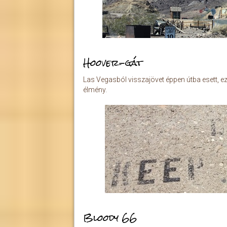
Hoover-gát
Las Vegasból visszajövet éppen útba esett, ezé
élmény.
Bloody 66