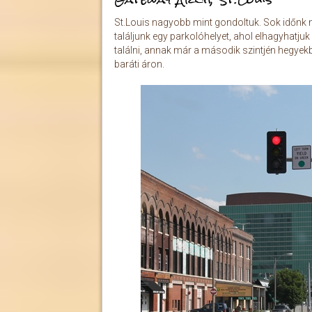
St.Louis nagyobb mint gondoltuk. Sok időnk n
találjunk egy parkolóhelyet, ahol elhagyhatju
találni, annak már a második szintjén hegyekb
baráti áron.