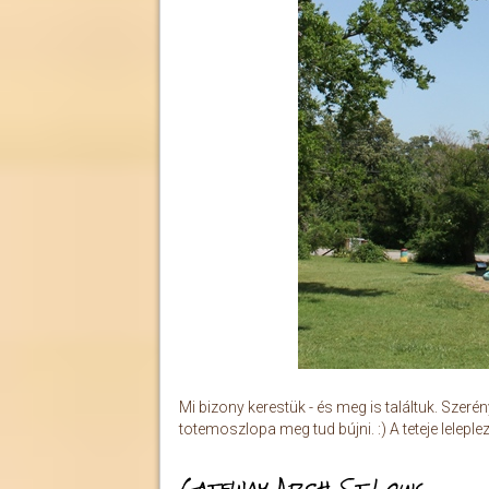
Mi bizony kerestük - és meg is találtuk. Szer
totemoszlopa meg tud bújni. :) A teteje leleple
Gateway Arch, St.Louis