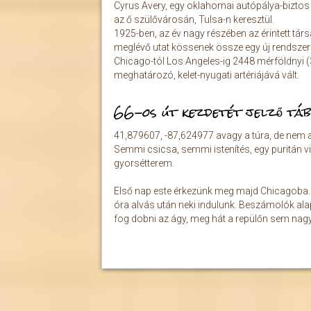
Cyrus Avery, egy oklahomai autópálya-biztos 
az ő szülővárosán, Tulsa-n keresztül.
​1925-ben, az év nagy részében az érintett t
meglévő utat kössenek össze egy új rendszer
Chicago-tól Los Angeles-ig 2448 mérföldnyi (
meghatározó, kelet-nyugati artériájává vált.
66-os út kezdetét jelző táb
41,879607, -87,624977 avagy a túra, de nem az 
Semmi csicsa, semmi istenítés, egy puritán vi
gyorsétterem.
Első nap este érkezünk meg majd Chicagoba. 
óra alvás után neki indulunk. Beszámolók alapj
fog dobni az ágy, meg hát a repülőn sem nagyo