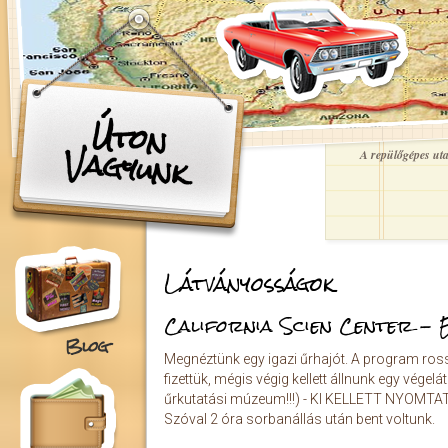
Ugrás a tartalomra
Úton
Vagyunk
A repülőgépes utaz
Látványosságok
California Scien Center - 
Blog
Megnéztünk egy igazi űrhajót. A program rosszu
fizettük, mégis végig kellett állnunk egy végelá
űrkutatási múzeum!!!) - KI KELLETT NYOMTATNI
Szóval 2 óra sorbanállás után bent voltunk.