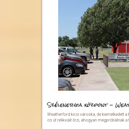
Szélenergia központ - We
Weatherford kicsi városka, de kiemelkedett a 
os út relikviáit őrzi, ahogyan megpróbálnak 