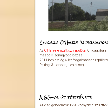
Chicago O'Hare Internatio
Az
O’Hare nemzetközi repülőtér
Chicagoban, a 
második legnagyobb bázisa.
2011-ben a világ 4. legforgalmasabb repülőtere l
Peking, 3. London, Heathrow)
A 66-os út története
Az első gondolatok 1920 környékén születtek, 