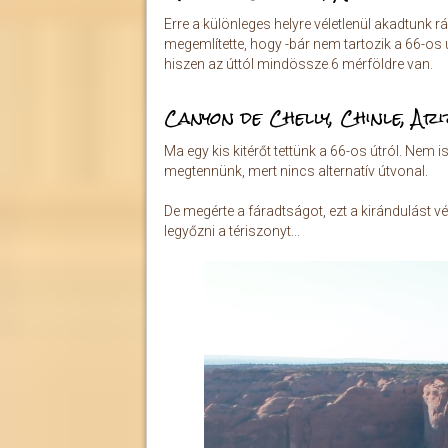
Erre a különleges helyre véletlenül akadtunk
megemlítette, hogy -bár nem tartozik a 66-os út
hiszen az úttól mindössze 6 mérföldre van.
Canyon de Chelly, Chinle, Ar
Ma egy kis kitérőt tettünk a 66-os útról. Nem i
megtennünk, mert nincs alternatív útvonal.
De megérte a fáradtságot, ezt a kirándulást v
legyőzni a tériszonyt...