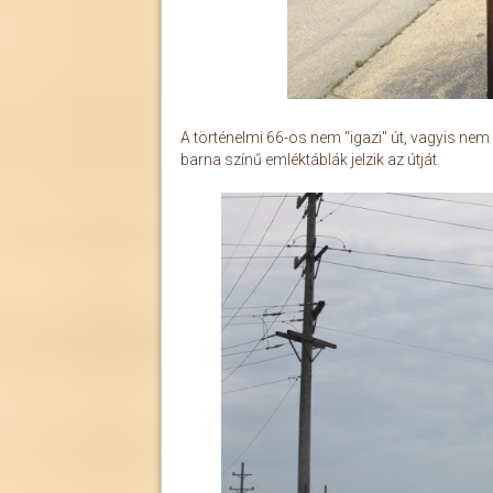
A történelmi 66-os nem "igazi" út, vagyis nem
barna színű emléktáblák jelzik az útját.