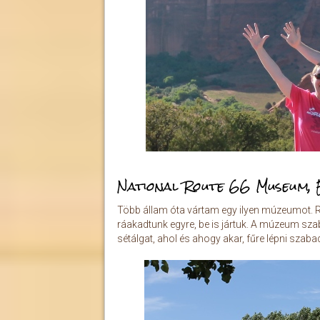
National Route 66 Museum, 
Több állam óta vártam egy ilyen múzeumot. Re
ráakadtunk egyre, be is jártuk. A múzeum szab
sétálgat, ahol és ahogy akar, fűre lépni szab