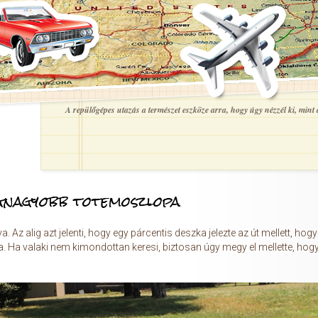
A repülőgépes utazás a természet eszköze arra, hogy úgy nézzél ki, mint a
egnagyobb totemoszlopa
zva. Az alig azt jelenti, hogy egy párcentis deszka jelezte az út mellett, hog
lja. Ha valaki nem kimondottan keresi, biztosan úgy megy el mellette, hog