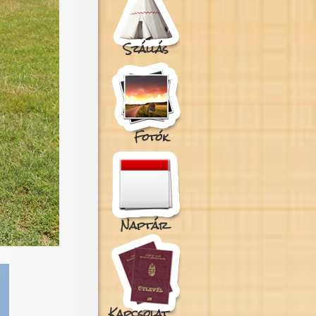
Szállás
Fotók
Naptár
Kapcsolat