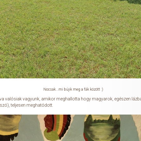
Nocsak...mi bújik meg a fák között :)
va valósiak vagyunk, amikor meghallotta hogy magyarok, egészen lázba 
szó), teljesen meghatódott.