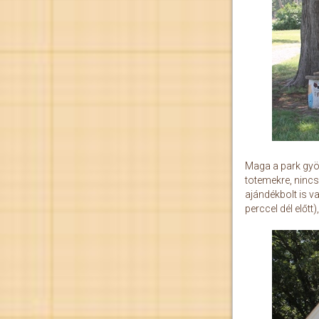
Maga a park gyön
totemekre, nincs
ajándékbolt is v
perccel dél előtt