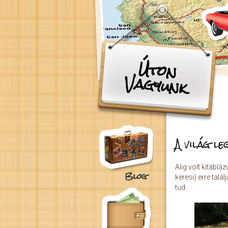
Ugrás a tartalomra
Úton
Vagyunk
A világ l
Alig volt kitáblá
Blog
keresi) erre talá
tud.