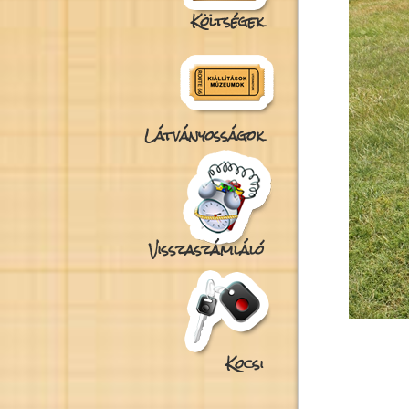
Költségek
Látványosságok
Visszaszámláló
Kocsi