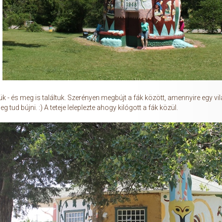
ük - és meg is találtuk. Szerényen megbújt a fák között, amennyire egy v
tud bújni. :) A teteje leleplezte ahogy kilógott a fák közül.