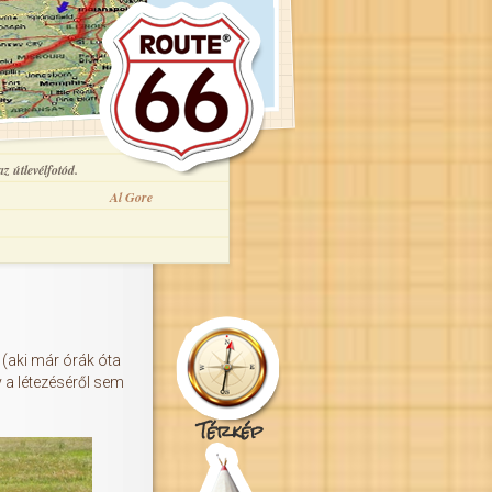
z útlevélfotód.
Al Gore
y (aki már órák óta
y a létezéséről sem
Térkép