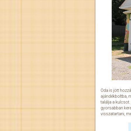
Oda is jött hozz
ajándékboltba, m
találja a kulcso
gyorsabban keresi
visszatartani, me