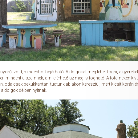
yörű, zöld, mindenhol bejárható. A dolgokat meg lehet fogni, a gyerek
en mindent a szemnek, ami elérhető az meg is fogható. A totemeken kívü
an, oda csak bekukkantani tudtunk ablakon keresztül, mert kicsit korán é
), a dolgok délben nyitnak.