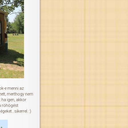
bk-e menni az
zett, merthogy nem
 ha igen, akkor
 a röhögést
eket...sikerrel. :)