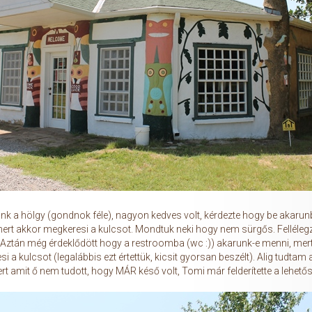
ánk a hölgy (gondnok féle), nagyon kedves volt, kérdezte hogy be akarun
ert akkor megkeresi a kulcsot. Mondtuk neki hogy nem sürgős. Felléleg
t. Aztán még érdeklődött hogy a restroomba (wc :)) akarunk-e menni, mert
 a kulcsot (legalábbis ezt értettük, kicsit gyorsan beszélt). Alig tudtam
rt amit ő nem tudott, hogy MÁR késő volt, Tomi már felderítette a lehetőség