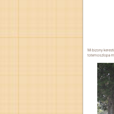
Mi bizony kerest
totemoszlopa meg 