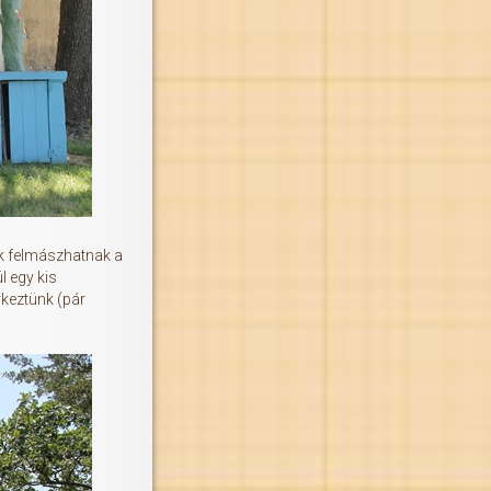
ek felmászhatnak a
l egy kis
rkeztünk (pár