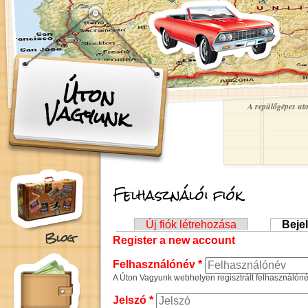
Ugrás a tartalomra
Úton
Vagyunk
A repülőgépes utaz
Felhasználói fiók
Elsődleges fülek
Új fiók létrehozása
Beje
Blog
Register a new account
Felhasználónév
*
A Úton Vagyunk webhelyen regisztrált felhasználóné
Jelszó
*