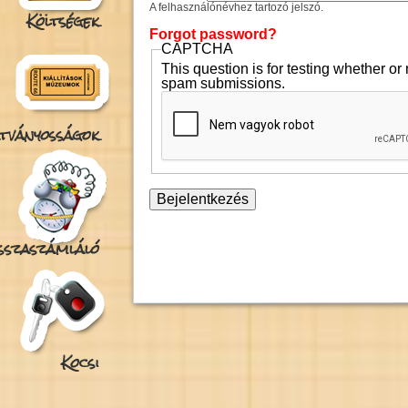
A felhasználónévhez tartozó jelszó.
Költségek
Forgot password?
CAPTCHA
This question is for testing whether o
spam submissions.
tványosságok
isszaszámláló
Kocsi