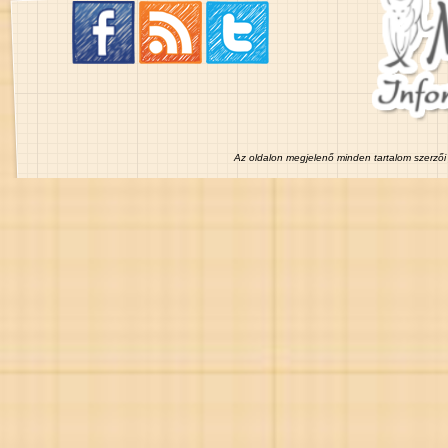
Az oldalon megjelenő minden tartalom szerzői 