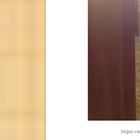
Vegas vag