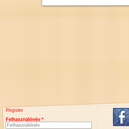
Register
Felhasználónév
*