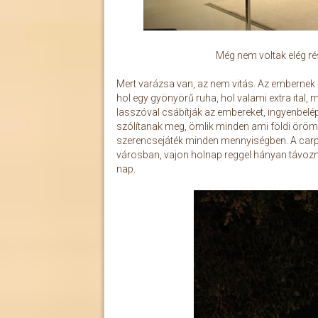
Még nem voltak elég r
Mert varázsa van, az nem vitás. Az embernek ke
hol egy gyönyörű ruha, hol valami extra ital
lasszóval csábítják az embereket, ingyenbel
szólítanak meg, ömlik minden ami földi öröm: é
szerencsejáték minden mennyiségben. A carp
városban, vajon holnap reggel hányan távozna
nap.