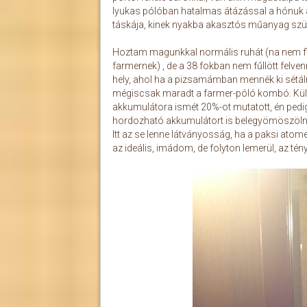
lyukas pólóban hatalmas átázással a hónuk a
táskája, kinek nyakba akasztós műanyag szü
Hoztam magunkkal normális ruhát (na nem fli
farmernek) , de a 38 fokban nem fűllött felve
hely, ahol ha a pizsamámban mennék ki sétáln
mégiscsak maradt a farmer-póló kombó. Külön
akkumulátora ismét 20%-ot mutatott, én pedig
hordozható akkumulátort is belegyömöszölni 
Itt az se lenne látványosság, ha a paksi a
az ideális, imádom, de folyton lemerül, az tén