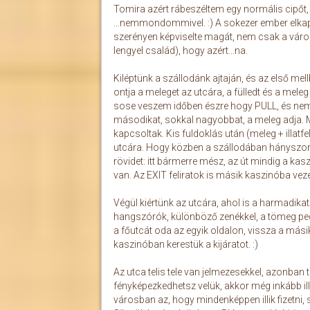
Tomira azért rábeszéltem egy normális cipőt,
...nemmondommivel. :) A sokezer ember elkapo
szerényen képviselte magát, nem csak a váro
lengyel család), hogy azért...na.
Kiléptünk a szállodánk ajtaján, és az első me
ontja a meleget az utcára, a fülledt és a mele
sose veszem időben észre hogy PULL, és ne
másodikat, sokkal nagyobbat, a meleg adja. 
kapcsoltak. Kis fuldoklás után (meleg + illatf
utcára. Hogy közben a szállodában hányszor t
rövidet: itt bármerre mész, az út mindig a kas
van. Az EXIT feliratok is másik kaszinóba vez
Végül kiértünk az utcára, ahol is a harmadi
hangszórók, különböző zenékkel, a tömeg pedi
a főutcát oda az egyik oldalon, vissza a más
kaszinóban kerestük a kijáratot. :)
Az utca telis tele van jelmezesekkel, azonban te
fényképezkedhetsz velük, akkor még inkább il
városban az, hogy mindenképpen illik fizetni,