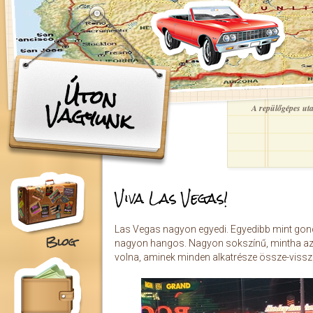
Ugrás a tartalomra
Úton
Vagyunk
A repülőgépes utaz
Viva Las Vegas!
Las Vegas nagyon egyedi. Egyedibb mint gon
Blog
nagyon hangos. Nagyon sokszínű, mintha az 
volna, aminek minden alkatrésze össze-vissz