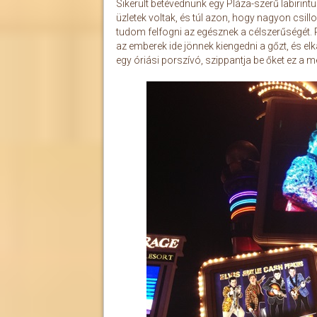
Sikerült betévednünk egy Pláza-szerű labirint
üzletek voltak, és túl azon, hogy nagyon csil
tudom felfogni az egésznek a célszerűségét. P
az emberek ide jönnek kiengedni a gőzt, és elk
egy óriási porszívó, szippantja be őket ez a m