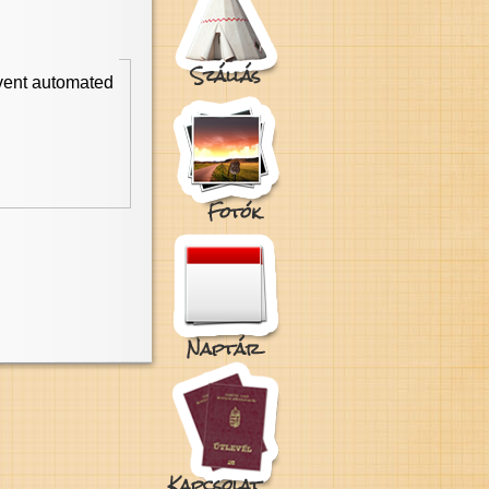
Szállás
event automated
Fotók
Naptár
Kapcsolat