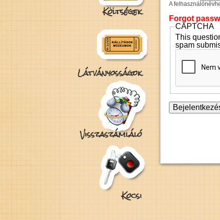
A felhasználónévhez
Költségek
Forgot pass
CAPTCHA
This question
spam submis
Látványosságok
Visszaszámláló
Kocsi