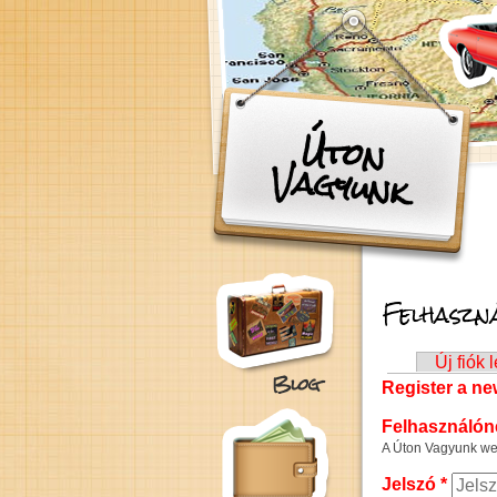
Ugrás a tartalomra
Úton
Vagyunk
Felhaszná
Elsődleges fül
Új fiók 
Blog
Register a n
Felhasználó
A Úton Vagyunk web
Jelszó
*