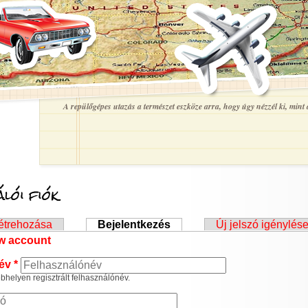
A repülőgépes utazás a természet eszköze arra, hogy úgy nézzél ki, mint a
lói fiók
ek
létrehozása
Bejelentkezés
(aktív fül)
Új jelszó igénylés
ew account
név
*
helyen regisztrált felhasználónév.