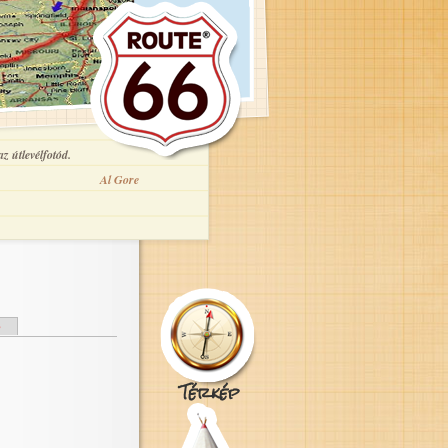
z útlevélfotód.
Al Gore
e
Térkép