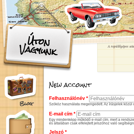
Ugrás a tartalomra
Úton
Vagyunk
A repülőgépes utaz
New account
Felhasználónév
*
Blog
Szóköz használata megengedett. Az írásjelek közül c
E-mail cím
*
Egy mindenképp működő e-mail cím, mert a rendszer 
és általában csak elfelejtett jelszóhoz való segítség
Jelszó
*