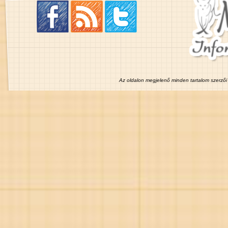
Az oldalon megjelenő minden tartalom szerzői 