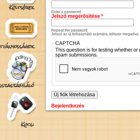
Költségek
Enter a password
Jelszó megerősítése
*
Repeat the password
Jelszó az új felhasználó számára, kétszer megadva.
CAPTCHA
tványosságok
This question is for testing whether o
spam submissions.
isszaszámláló
Bejelentkezés
Kocsi