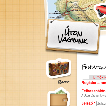
Ugrás a tartalomra
Úton
Vagyunk
Felhaszná
Elsődleges fül
Új fiók 
Blog
Register a n
Felhasználó
A Úton Vagyunk web
Jelszó
*