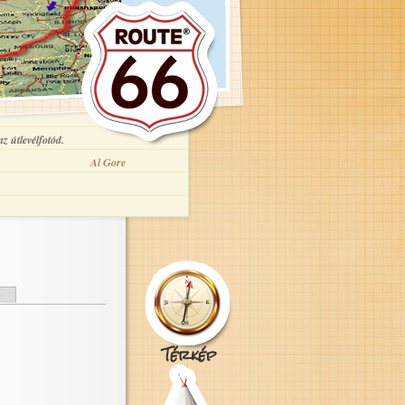
z útlevélfotód.
Al Gore
e
Térkép