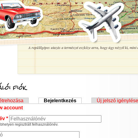
A repülőgépes utazás a természet eszköze arra, hogy úgy nézzél ki, mint a
lói fiók
ek
létrehozása
Bejelentkezés
(aktív fül)
Új jelszó igénylés
ew account
név
*
helyen regisztrált felhasználónév.