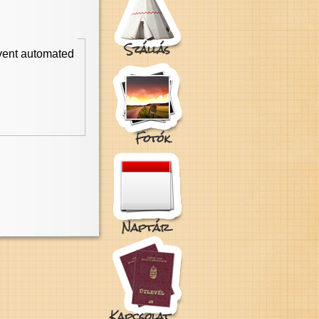
Szállás
event automated
Fotók
Naptár
Kapcsolat