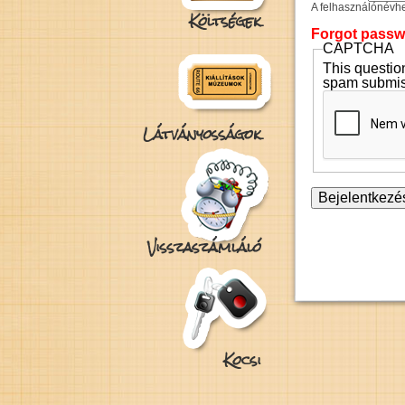
A felhasználónévhez
Költségek
Forgot pass
CAPTCHA
This question
spam submis
Látványosságok
Visszaszámláló
Kocsi