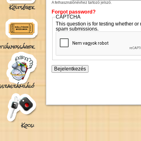
A felhasználónévhez tartozó jelszó.
Költségek
Forgot password?
CAPTCHA
This question is for testing whether o
spam submissions.
tványosságok
isszaszámláló
Kocsi