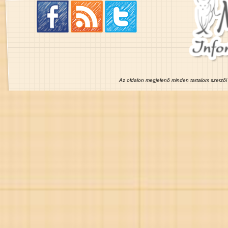
Az oldalon megjelenő minden tartalom szerzői 