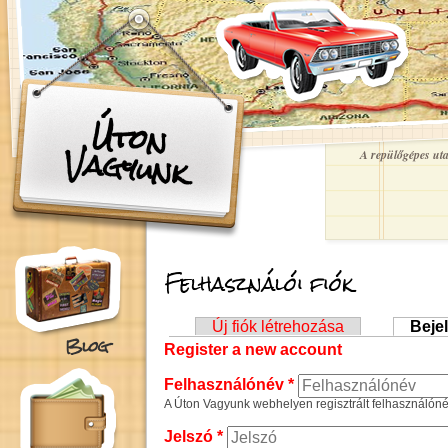
Ugrás a tartalomra
Úton
Vagyunk
A repülőgépes utaz
Felhasználói fiók
Elsődleges fülek
Új fiók létrehozása
Beje
Blog
Register a new account
Felhasználónév
*
A Úton Vagyunk webhelyen regisztrált felhasználóné
Jelszó
*