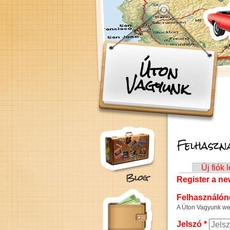
Ugrás a tartalomra
Úton
Vagyunk
Felhaszná
Elsődleges fül
Új fiók 
Blog
Register a n
Felhasználó
A Úton Vagyunk web
Jelszó
*