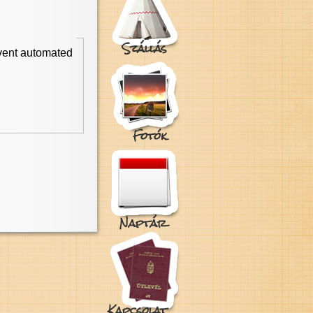
Szállás
event automated
Fotók
Naptár
Kapcsolat