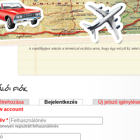
A repülőgépes utazás a természet eszköze arra, hogy úgy nézzél ki, mint a
lói fiók
ek
létrehozása
Bejelentkezés
(aktív fül)
Új jelszó igénylés
ew account
név
*
helyen regisztrált felhasználónév.