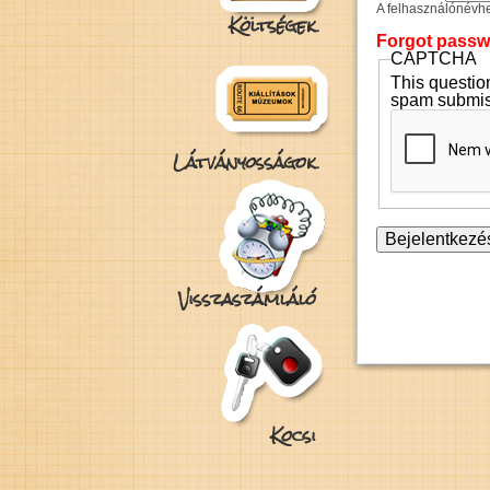
A felhasználónévhez
Költségek
Forgot pass
CAPTCHA
This question
spam submis
Látványosságok
Visszaszámláló
Kocsi