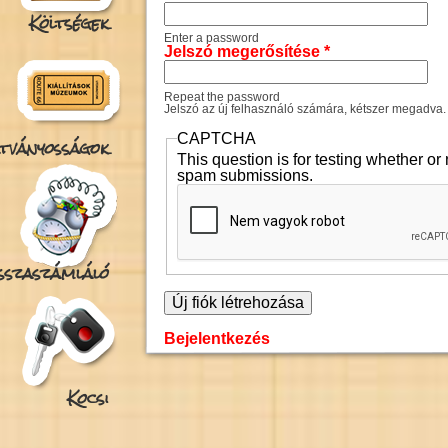
Költségek
Enter a password
Jelszó megerősítése
*
Repeat the password
Jelszó az új felhasználó számára, kétszer megadva.
CAPTCHA
tványosságok
This question is for testing whether o
spam submissions.
isszaszámláló
Bejelentkezés
Kocsi