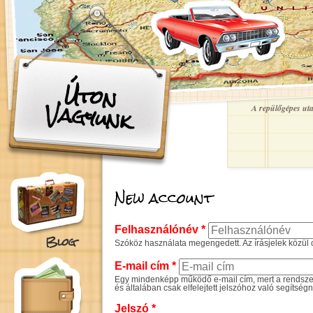
Ugrás a tartalomra
Úton
Vagyunk
A repülőgépes utaz
New account
Felhasználónév
*
Blog
Szóköz használata megengedett. Az írásjelek közül c
E-mail cím
*
Egy mindenképp működő e-mail cím, mert a rendszer 
és általában csak elfelejtett jelszóhoz való segítség
Jelszó
*