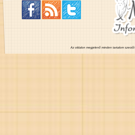
Az oldalon megjelenő minden tartalom szerzői 