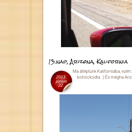
13.nap, Arizona, Kalifornia
Ma átléptünk Kaliforniába, ezér
2013.
bohóckodta. :) És mégha Arizo
június
22.