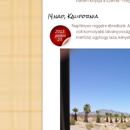
hanem kinyitja a szemét - meg 
14.nap, Kalifornia
Napfényes reggelre ébredtünk. A
2013.
volt komolyabb látványosság,
június
mérföld, úgyhogy laza, kényel
23.