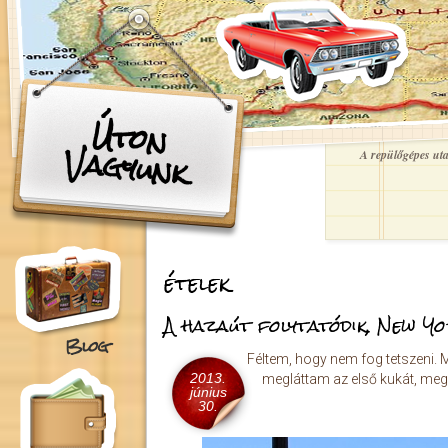
Ugrás a tartalomra
Úton
Vagyunk
A repülőgépes utaz
ételek
A hazaút folytatódik, New Y
Blog
Féltem, hogy nem fog tetszeni. 
2013.
megláttam az első kukát, meg
június
30.