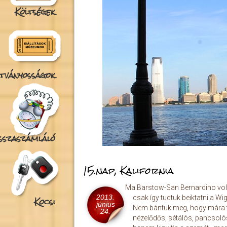
Költségek
tványosságok
isszaszámláló
15.nap, Kalifornia
Ma Barstow-San Bernardino volt 
2013.
Kocsi
csak így tudtuk beiktatni a W
június
Nem bántuk meg, hogy mára tö
24.
nézelődős, sétálós, pancsoló