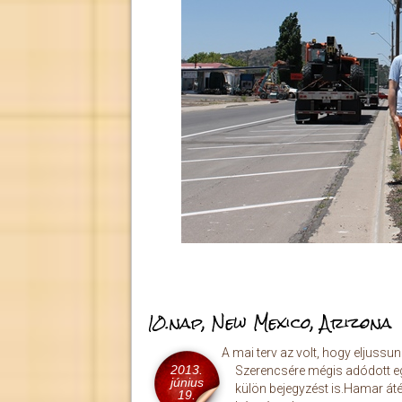
10.nap, New Mexico, Arizona
A mai terv az volt, hogy eljuss
2013.
Szerencsére mégis adódott eg
június
külön bejegyzést is.Hamar át
19.