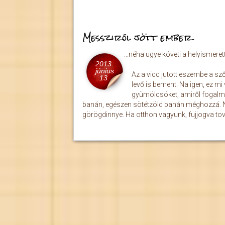
Messziről jött ember
...néha ugye követi a helyismeret
2013.
június
Az a vicc jutott eszembe a sző
13.
levő is bement. Na igen, ez mi
gyümölcsöket, amiről fogalmu
banán, egészen sötétzöld banán méghozzá. N
görögdinnye. Ha otthon vagyunk, fujjogva tová