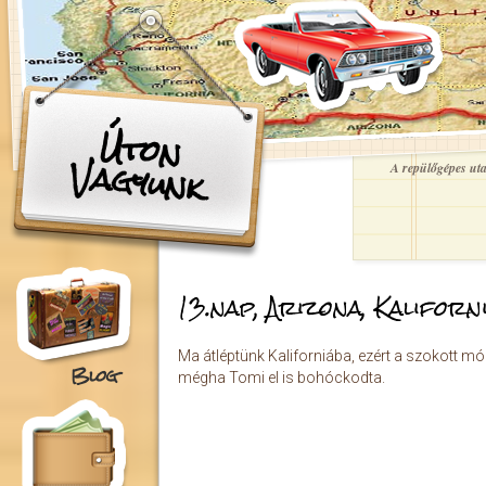
Ugrás a tartalomra
Úton
Vagyunk
A repülőgépes utaz
13.nap, Arizona, Kaliforn
Ma átléptünk Kaliforniába, ezért a szokott 
Blog
mégha Tomi el is bohóckodta.