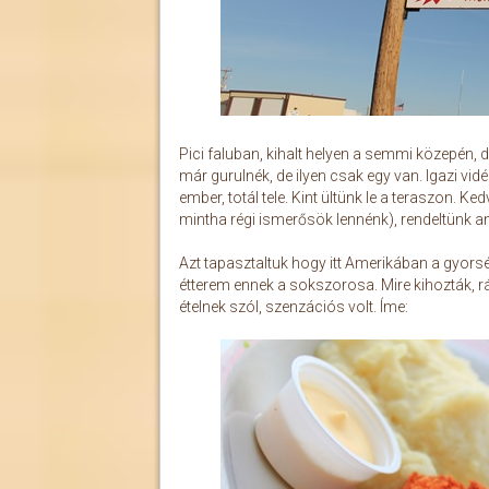
Pici faluban, kihalt helyen a semmi közepén,
már gurulnék, de ilyen csak egy van. Igazi vi
ember, totál tele. Kint ültünk le a teraszon.
mintha régi ismerősök lennénk), rendeltünk ami
Azt tapasztaltuk hogy itt Amerikában a gyorsét
étterem ennek a sokszorosa. Mire kihozták, rá
ételnek szól, szenzációs volt. Íme: