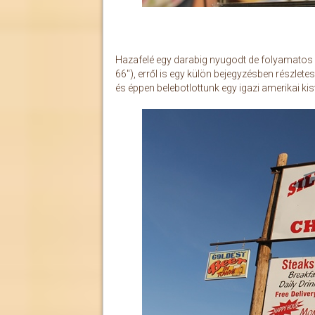
Hazafelé egy darabig nyugodt de folyamatos u
66"), erről is egy külön bejegyzésben részlet
és éppen belebotlottunk egy igazi amerikai ki