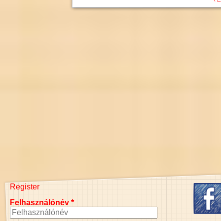
Register
Felhasználónév
*