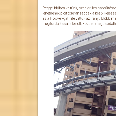
Reggel időben keltünk, szép grilles napsütésre
lehetnének picit toleránsabbak a késői keléssel
és a Hoover-gát felé vettük az irányt. Előbb m
megfordulással sikerült, közben megcsodálha