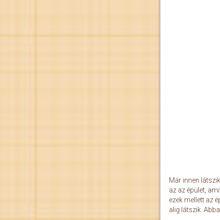
Már innen látsz
az az épület, am
ezek mellett az 
alig látszik. Abb