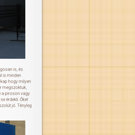
gosan is, és
ül is minden
t kap hogy milyen
ar megszoktuk,
e a piroson vagy
e érdekli. Őket
zolút jó. Tényleg