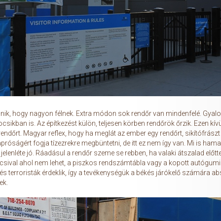
tűnik, hogy nagyon félnek. Extra módon sok rendőr van mindenfelé. Gyalo
csikban is. Az építkezést külön, teljesen körben rendőrök őrzik. Ezen kív
rendőrt. Magyar reflex, hogy ha meglát az ember egy rendőrt, sikítófrász
róságért fogja tízezrekre megbüntetni, de itt ez nem így van. Mi is ham
jelenléte jó. Ráadásul a rendőr szeme se rebben, ha valaki átszalad előtt
ocsival ahol nem lehet, a piszkos rendszámtábla vagy a kopott autógumi s
s terroristák érdeklik, így a tevékenységük a békés járókelő számára abs
ek.