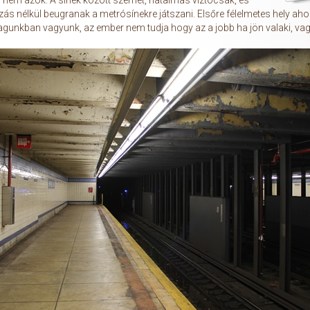
 nem azok. A sínek között szemét, hatalmas víztócsák, és
ás nélkül beugranak a metrósínekre játszani. Elsőre félelmetes hely ah
gunkban vagyunk, az ember nem tudja hogy az a jobb ha jön valaki, va