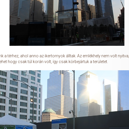
 a térhez, ahol anno az ikertornyok álltak. Az emlékhely nem volt nyitva,
lehet hogy csak túl korán volt, így csak körbejártuk a területet.