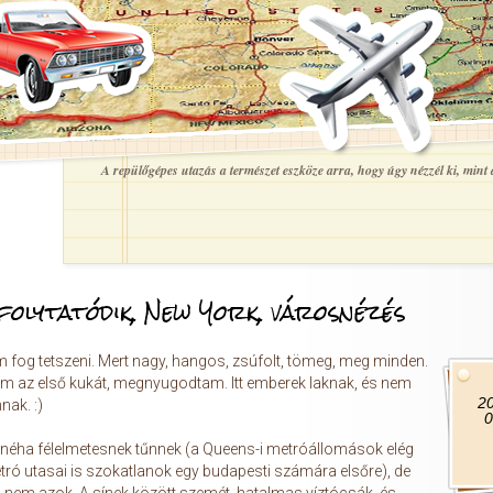
A repülőgépes utazás a természet eszköze arra, hogy úgy nézzél ki, mint a
folytatódik, New York, városnézés
 fog tetszeni. Mert nagy, hangos, zsúfolt, tömeg, meg minden.
m az első kukát, megnyugodtam. Itt emberek laknak, és nem
20
ak. :)
0
t néha félelmetesnek tűnnek (a Queens-i metróállomások elég
etró utasai is szokatlanok egy budapesti számára elsőre), de