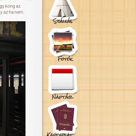
ogy kong az
gy az ha nem.
Szállás
Fotók
Naptár
Kapcsolat