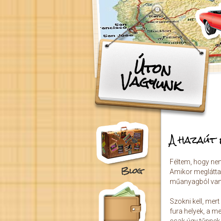
Ugrás a tartalomra
Úton
Vagyunk
A hazaút 
Féltem, hogy nem
Blog
Amikor meglátta
műanyagból vann
Szokni kell, mer
fura helyek, a m