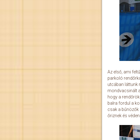
Az első, ami fel
parkoló rendőrko
utcában láttunk 
mondvacsinált ap
hogy a rendőrök 
balra fordul a k
csak a bűnözők é
őriznek és véden