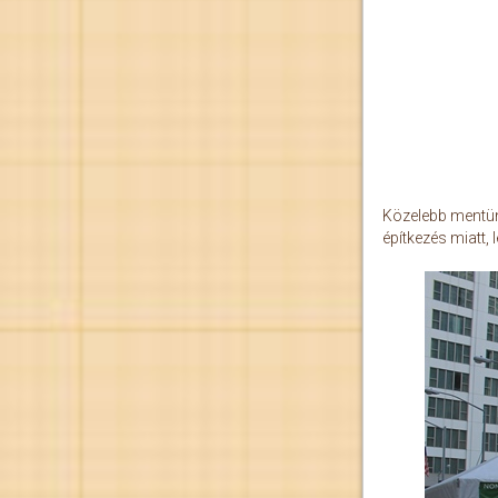
Közelebb mentünk
építkezés miatt, 