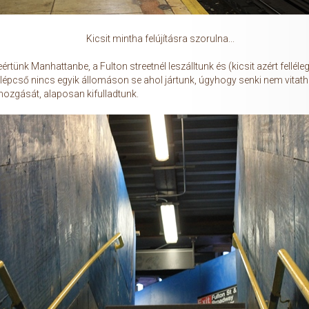
Kicsit mintha felújításra szorulna...
tünk Manhattanbe, a Fulton streetnél leszálltunk és (kicsit azért felléleg
lépcső nincs egyik állomáson se ahol jártunk, úgyhogy senki nem vitath
ozgását, alaposan kifulladtunk.