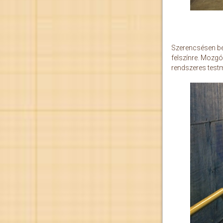
Szerencsésen beér
felszínre. Mozgó
rendszeres testm