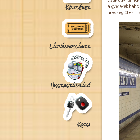
csak úgy tűnnek,
Költségek
a gyerekek haboz
ürességtől és ma
Látványosságok
Visszaszámláló
Kocsi