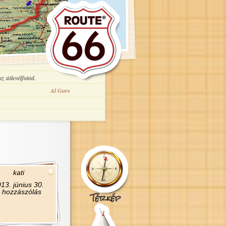
z útlevélfotód.
Al Gore
kati
13. június 30.
 hozzászólás
Térkép