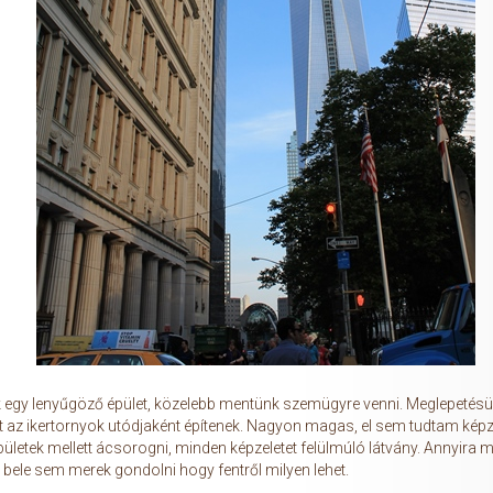
ik egy lenyűgöző épület, közelebb mentünk szemügyre venni. Meglepetés
it az ikertornyok utódjaként építenek. Nagyon magas, el sem tudtam képz
épületek mellett ácsorogni, minden képzeletet felülmúló látvány. Annyira
a bele sem merek gondolni hogy fentről milyen lehet.