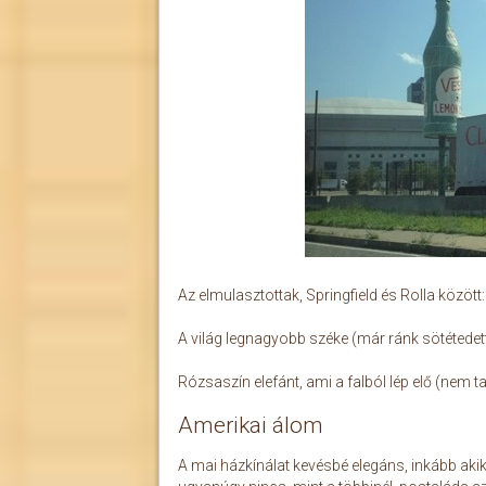
Az elmulasztottak, Springfield és Rolla között:
A világ legnagyobb széke (már ránk sötétedett, é
Rózsaszín elefánt, ami a falból lép elő (nem t
Amerikai álom
A mai házkínálat kevésbé elegáns, inkább akik