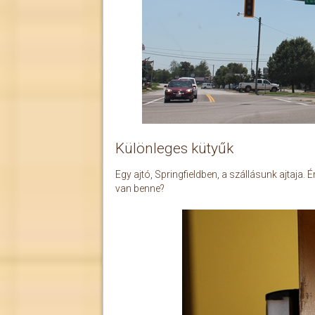
Különleges kütyűk
Egy ajtó, Springfieldben, a szállásunk ajtaja
van benne?