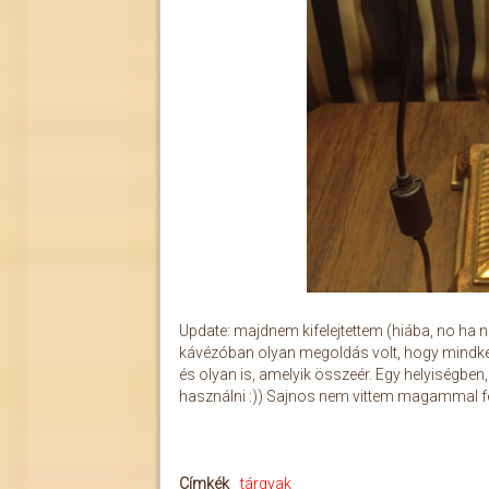
Update: majdnem kifelejtettem (hiába, no ha 
kávézóban olyan megoldás volt, hogy mindkét f
és olyan is, amelyik összeér. Egy helyiségben
használni :)) Sajnos nem vittem magammal fé
Címkék
tárgyak