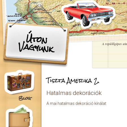
Ugrás a tartalomra
Úton
Vagyunk
A repülőgépes utaz
Tiszta Amerika 2.
Hatalmas dekorációk
Blog
A mai hatalmas dekoráció kínálat: