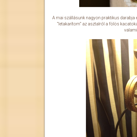
A mai szállásunk nagyon praktikus darabja e
"letakarítom" az asztalról a fölös kacatoka
valamir