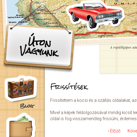
Ugrás a tartalomra
Úton
Vagyunk
A repülőgépes utaz
Frissítések
Frissítettem a kocsi és a szállás oldalakat, 
Blog
Mivel a képek feldolgozásával mindig kicsit 
oldal is fog visszamenőleg frissülni, érdemes 
‹ Előző
Köve