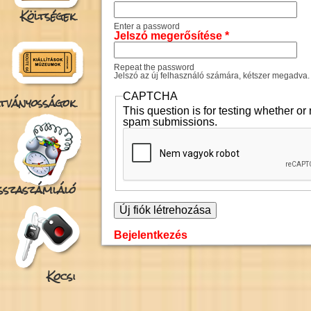
Költségek
Enter a password
Jelszó megerősítése
*
Repeat the password
Jelszó az új felhasználó számára, kétszer megadva.
CAPTCHA
tványosságok
This question is for testing whether o
spam submissions.
isszaszámláló
Bejelentkezés
Kocsi