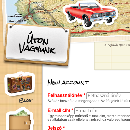
Ugrás a tartalomra
Úton
Vagyunk
A repülőgépes utaz
New account
Felhasználónév
*
Blog
Szóköz használata megengedett. Az írásjelek közül c
E-mail cím
*
Egy mindenképp működő e-mail cím, mert a rendszer 
és általában csak elfelejtett jelszóhoz való segítség
Jelszó
*