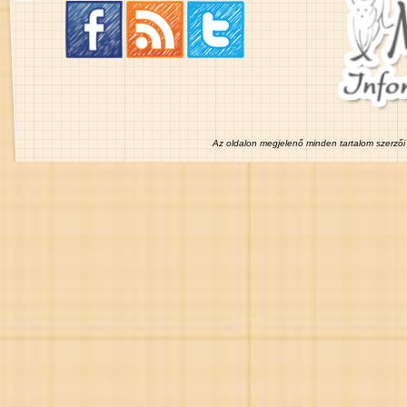
Az oldalon megjelenő minden tartalom szerzői 