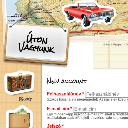
Ugrás a tartalomra
Úton
Vagyunk
A repülőgépes utaz
New account
Felhasználónév
*
Blog
Szóköz használata megengedett. Az írásjelek közül c
E-mail cím
*
Egy mindenképp működő e-mail cím, mert a rendszer 
és általában csak elfelejtett jelszóhoz való segítség
Jelszó
*