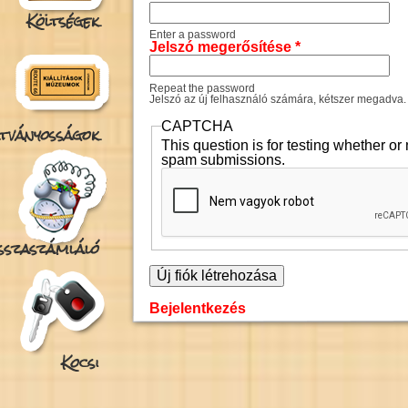
Költségek
Enter a password
Jelszó megerősítése
*
Repeat the password
Jelszó az új felhasználó számára, kétszer megadva.
CAPTCHA
tványosságok
This question is for testing whether o
spam submissions.
isszaszámláló
Bejelentkezés
Kocsi