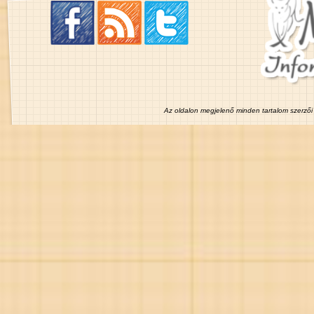
Az oldalon megjelenő minden tartalom szerzői 