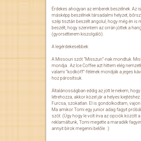
Érdekes ahogyan az emberek beszélnek. Az 
másképp beszélnek társadalmi helyzet, bőrszí
szép tisztán beszélt angolul, hogy még én is me
beszélt, hogy szerintem az orrán jöttek a ha
(gyorsétterem kiszolgáló).
A legérdekesebbek:
A Missouri szót "Misszuri"-nak mondtuk. Miss
mondja. Az Ice Coffee azt hittem elég nemzetköz
valami "kodköff"-félének mondják a jeges kávé
hoz párosítsuk.
Általánosságban eddig az jött le nekem, hogy
létrehozza, akkor közel jár a helyes kiejtésh
Furcsa, szokatlan. El is gondolkodtam, vajon 
Ma amikor Tomi egy junior adag fagyit próbál
szót. (Úgy hogy le volt írva az opciók között
reklamáltunk, Tomi megette a maradék fagyimat
annyit bírok megenni belőle. :)