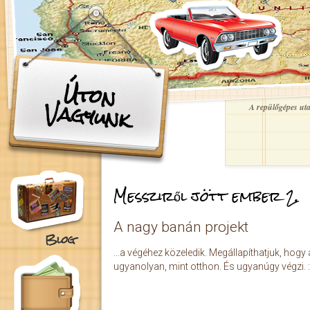
Ugrás a tartalomra
Úton
Vagyunk
A repülőgépes utaz
Messziről jött ember 2.
A nagy banán projekt
Blog
...a végéhez közeledik. Megállapíthatjuk, hog
ugyanolyan, mint otthon. És ugyanúgy végzi. :