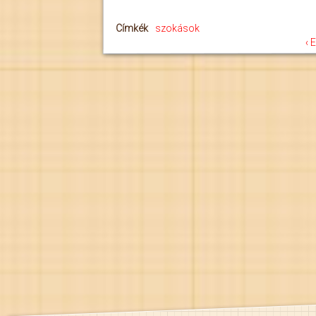
Címkék
szokások
‹ 